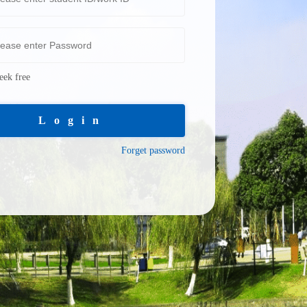
ek free
Login
Forget password